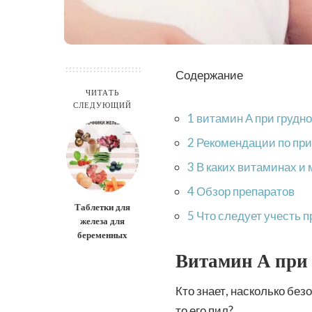
Содержание
ЧИТАТЬ
СЛЕДУЮЩИЙ
1 витамин А при груд
2 Рекомендации по пр
3 В каких витаминах 
4 Обзор препаратов
Таблетки для
5 Что следует учесть 
железа для
беременных
Витамин А при
Кто знает, насколько без
то его пил?