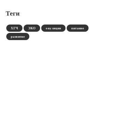
Теги
ХГЧ
ЭКО
овуляция
питание
развитие