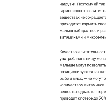
нагрузки. Поэтому ей т
гармоничного развития п
веществах не сокращаетс
приходится кормить свое
малыш набирал вес и раз
витаминами и микроэле
Качество и питательность
употребляет в пищу женщ
малыше могут позволить 
позиционируются как на
рыба и мясо, — не могу
количеством витаминов. 
веществ поддаются терми
приводит к потере до 50