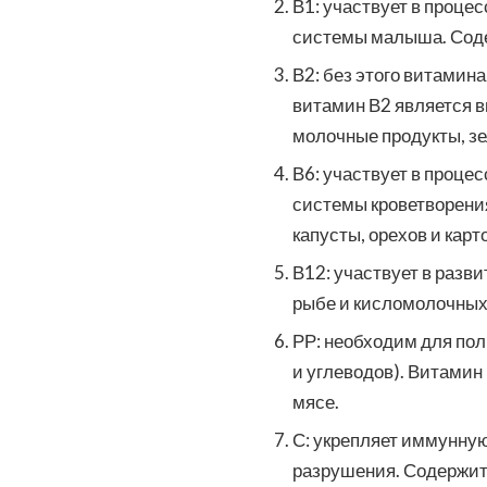
В1: участвует в проц
системы малыша. Соде
В2: без этого витамин
витамин В2 является 
молочные продукты, зе
В6: участвует в процес
системы кроветворени
капусты, орехов и карт
В12: участвует в разв
рыбе и кисломолочных
РР: необходим для по
и углеводов). Витамин
мясе.
С: укрепляет иммунную
разрушения. Содержится