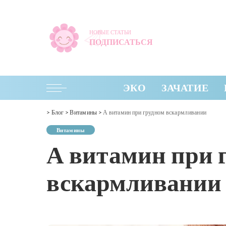
НОВЫЕ СТАТЬИ
ПОДПИСАТЬСЯ
ЭКО
ЗАЧАТИЕ
>
Блог
>
Витамины
>
А витамин при грудном вскармливании
Витамины
А витамин при 
вскармливании