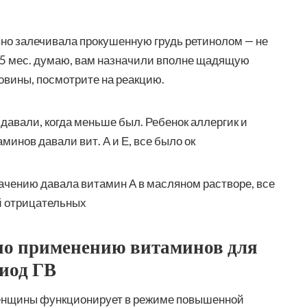
авно залечивала прокушенную грудь ретинолом — не
 5 мес. думаю, вам назначили вполне щадящую
ловины, посмотрите на реакцию.
у давали, когда меньше был. Ребенок аллергик и
инов давали вит. А и Е, все было ок
ачению давала витамин А в масляном растворе, все
й отрицательных
по применению витаминов для
иод ГВ
енщины функционирует в режиме повышенной