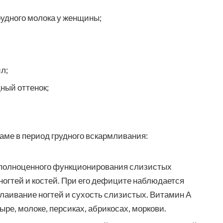
удного молока у женщины;
л;
ный оттенок;
ме в период грудного вскармливания:
 полноценного функционирования слизистых
 ногтей и костей. При его дефиците наблюдается
лаивание ногтей и сухость слизистых. Витамин А
ыре, молоке, персиках, абрикосах, моркови.