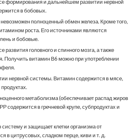
ессе формирования и дальнейшем развитии нервной
ржится в бобовых.
а невозможен полноценный обмен железа. Кроме того,
витамином роста. Его источниками являются
лень и бобовые.
се развития головного и спинного мозга, а также
я. Получить витамин В6 можно при употреблении
офеля.
итии нервной системы. Витамин содержится в мясе,
 продуктах.
лноценного метаболизма (обеспечивает распад жиров
 РР содержится в гречневой крупе, субпродуктах и
 систему и защищает клетки организма от
 в цитрусовых, сладком перце, киви и т. д.