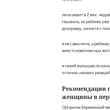
пила аевит в 2 мес. нед
смывала, но ребенку уже
дозировку, начните с по
я не сама пила, а ребенк
вместо комплексных витам
я своей малышке по назн
отлично, никаких реакци
Рекомендации 
женщины в пер
Организм беременной ж