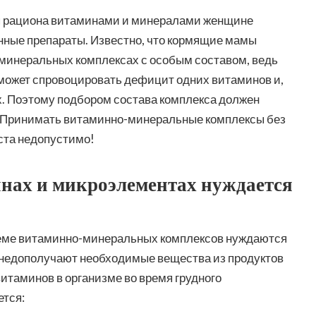
я рациона витаминами и минералами женщине
нные препараты. Известно, что кормящие мамы
минеральных комплексах с особым составом, ведь
 может спровоцировать дефицит одних витаминов и,
х. Поэтому подбором состава комплекса должен
 Принимать витаминно-минеральные комплексы без
ста недопустимо!
нах и микроэлементах нуждается
иеме витаминно-минеральных комплексов нуждаются
недополучают необходимые вещества из продуктов
итаминов в организме во время грудного
тся: