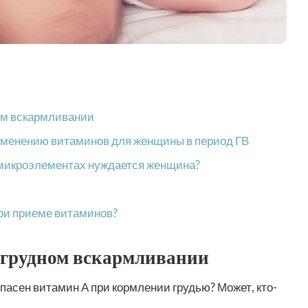
ном вскармливании
именению витаминов для женщины в период ГВ
и микроэлементах нуждается женщина?
при приеме витаминов?
 грудном вскармливании
опасен витамин А при кормлении грудью? Может, кто-