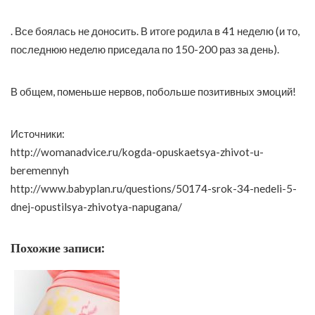
. Все боялась не доносить. В итоге родила в 41 неделю (и то,
последнюю неделю приседала по 150-200 раз за день).
В общем, поменьше нервов, побольше позитивных эмоций!
Источники:
http://womanadvice.ru/kogda-opuskaetsya-zhivot-u-
beremennyh
http://www.babyplan.ru/questions/50174-srok-34-nedeli-5-
dnej-opustilsya-zhivotya-napugana/
Похожие записи: