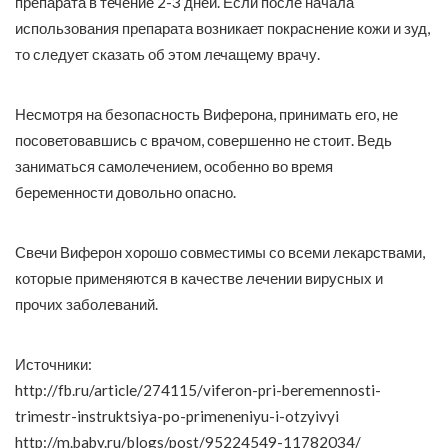
препарата в течение 2-3 дней. Если после начала
использования препарата возникает покраснение кожи и зуд,
то следует сказать об этом лечащему врачу.
Несмотря на безопасность Виферона, принимать его, не
посоветовавшись с врачом, совершенно не стоит. Ведь
заниматься самолечением, особенно во время
беременности довольно опасно.
Свечи Виферон хорошо совместимы со всеми лекарствами,
которые применяются в качестве лечении вирусных и
прочих заболеваний.
Источники:
http://fb.ru/article/274115/viferon-pri-beremennosti-
trimestr-instruktsiya-po-primeneniyu-i-otzyivyi
http://m.baby.ru/blogs/post/95224549-11782034/